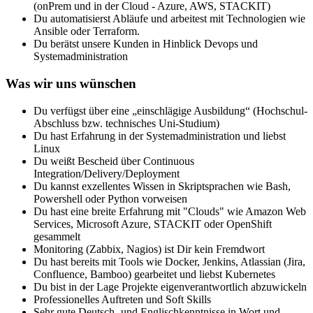
(onPrem und in der Cloud - Azure, AWS, STACKIT)
Du automatisierst Abläufe und arbeitest mit Technologien wie
Ansible oder Terraform.
Du berätst unsere Kunden in Hinblick Devops und
Systemadministration
Was wir uns wünschen
Du verfügst über eine „einschlägige Ausbildung“ (Hochschul-
Abschluss bzw. technisches Uni-Studium)
Du hast Erfahrung in der Systemadministration und liebst
Linux
Du weißt Bescheid über Continuous
Integration/Delivery/Deployment
Du kannst exzellentes Wissen in Skriptsprachen wie Bash,
Powershell oder Python vorweisen
Du hast eine breite Erfahrung mit "Clouds" wie Amazon Web
Services, Microsoft Azure, STACKIT oder OpenShift
gesammelt
Monitoring (Zabbix, Nagios) ist Dir kein Fremdwort
Du hast bereits mit Tools wie Docker, Jenkins, Atlassian (Jira,
Confluence, Bamboo) gearbeitet und liebst Kubernetes
Du bist in der Lage Projekte eigenverantwortlich abzuwickeln
Professionelles Auftreten und Soft Skills
Sehr gute Deutsch- und Englischkenntnisse in Wort und